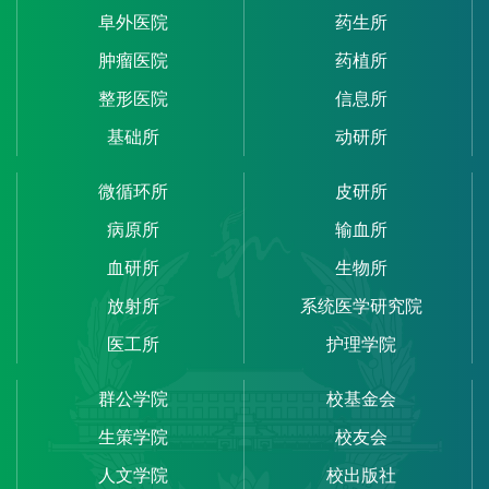
阜外医院
药生所
肿瘤医院
药植所
整形医院
信息所
基础所
动研所
微循环所
皮研所
病原所
输血所
血研所
生物所
放射所
系统医学研究院
医工所
护理学院
群公学院
校基金会
生策学院
校友会
人文学院
校出版社