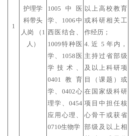
护理学
1005
中医
以上高校教育
科带头
学、
1006
中
或科研相关工
1
人岗
（
1
西医结合、
作经历；
人）
1009
特种医
4.
近
5
年内，
学、
1058
医
主持过省部级
学技术、
及以上科研项
0401
教育
目（课题）或
学、
0402
心
在国家级科研
理学、
0454
项目中担任核
应用心理
、
心骨干
或获省
0710
生物学
部级及以上相