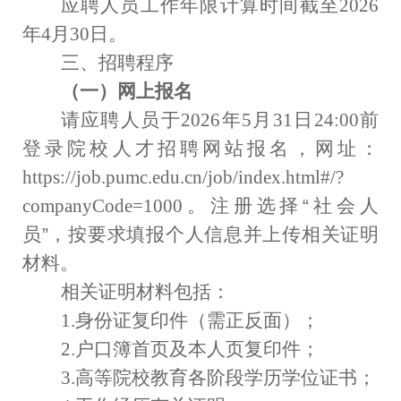
应聘人员工作年限计算时间截至
2026
年
4
月
30
日。
三、招聘程序
（一）网上报名
请应聘人员于
2026
年
5
月
31
日
2
4:00
前
登录院校人才招聘网站报名，网址：
https://job.pumc.edu.cn/job/index.html#/?
companyCode=1000
。注册选择“社会人
员”，按要求填报个人信息并上传相关证明
材料。
相关证明材料包括：
1.
身份证复印件（需正反面）；
2.
户口簿首页及本人页复印件；
3.
高等院校教育各阶段学历学位证书；