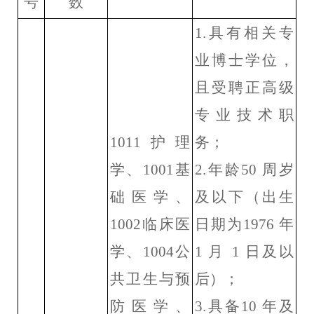
号
数
1
.
具有相关专
业博士学位，
且受聘正高级
专业技术职
1011
护理
务；
学、
1001
基
2.
年龄
50
周岁
础医学、
及
以下（出生
1002
临床医
日期为
1976
年
学、
1004
公
1
月
1
日及以
共卫生与预
后）；
防医学、
3.
具备
10
年及