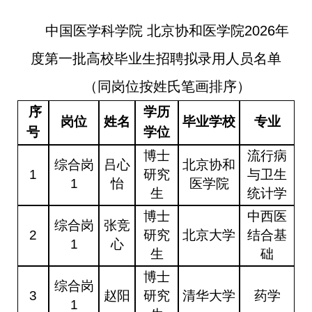
中国医学科学院 北京协和医学院2026年
度第一批高校毕业生招聘拟录用人员名单
（同岗位按姓氏笔画排序）
序
学历
岗位
姓名
毕业学校
专业
号
学位
博士
流行病
综合岗
吕心
北京协和
1
研究
与卫生
1
怡
医学院
生
统计学
博士
中西医
综合岗
张竞
2
研究
北京大学
结合基
1
心
生
础
博士
综合岗
3
赵阳
研究
清华大学
药学
1