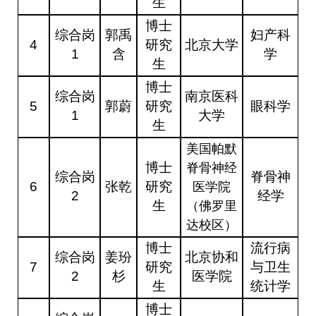
生
博士
综合岗
郭禹
妇产科
4
研究
北京大学
1
含
学
生
博士
综合岗
南京医科
5
郭蔚
研究
眼科学
1
大学
生
美国帕默
博士
脊骨神经
综合岗
脊骨神
6
张乾
研究
医学院
2
经学
生
（佛罗里
达校区）
博士
流行病
综合岗
姜玢
北京协和
7
研究
与卫生
2
杉
医学院
生
统计学
博士