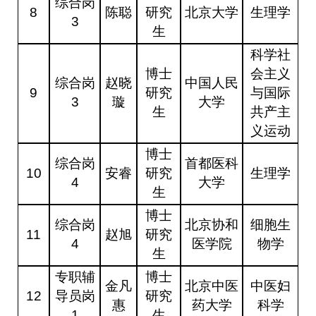
综合岗
8
陈聪
研究
北京大学
生理学
3
生
科学社
博士
会主义
综合岗
赵晓
中国人民
9
研究
与国际
3
璇
大学
生
共产主
义运动
博士
综合岗
首都医科
10
安睿
研究
生理学
4
大学
生
博士
综合岗
北京协和
细胞生
11
赵旭
研究
4
医学院
物学
生
专职辅
博士
金凡
北京中医
中医妇
12
导员岗
研究
惠
药大学
科学
1
生