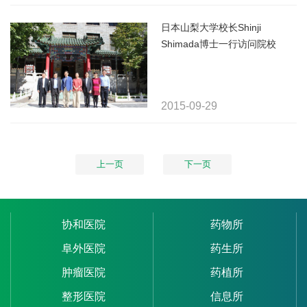
日本山梨大学校长Shinji
Shimada博士一行访问院校
2015-09-29
上一页
下一页
协和医院
药物所
阜外医院
药生所
肿瘤医院
药植所
整形医院
信息所