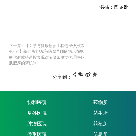
供稿：国际处
下一篇：【医学与健康创新工程进展快报第
406期】基础所刘德培/陈厚早团队揭示缬氨
酸代谢障碍调控表观遗传修饰驱动病理性心
肌肥厚的新机制
分享到：
协和医院
药物所
阜外医院
药生所
肿瘤医院
药植所
整形医院
信息所