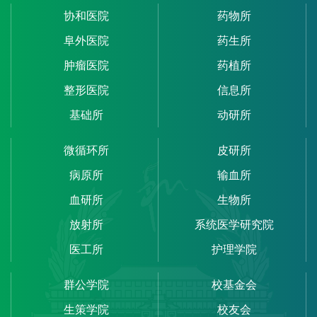
协和医院
药物所
阜外医院
药生所
肿瘤医院
药植所
整形医院
信息所
基础所
动研所
微循环所
皮研所
病原所
输血所
血研所
生物所
放射所
系统医学研究院
医工所
护理学院
群公学院
校基金会
生策学院
校友会