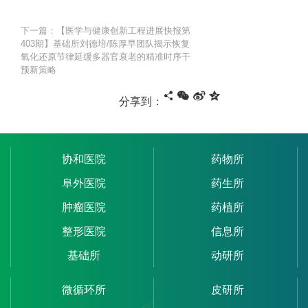
下一篇：【医学与健康创新工程进展快报第
403期】基础所刘德培/陈厚早团队揭示恢复
氧化还原节律延缓多器官衰老的精准时序干
预新策略
分享到：
协和医院
药物所
阜外医院
药生所
肿瘤医院
药植所
整形医院
信息所
基础所
动研所
微循环所
皮研所