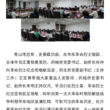
青山埋忠骨，史册载功勋。在华东革命烈士陵园，
全体学员庄重祭奠英烈。药物所党委书记、副所长何仲
向革命烈士纪念塔敬献花篮，药生所党委副书记（主持
工作）王宜勇带领大家重温入党誓词，药植所党委书
记、副所长朱明主持仪式。学员们在烈士墓、革命烈士
纪念堂前驻足致敬，聆听自第一次大革命时期至解放战
争时期华东地区波澜壮阔、可歌可泣的革命历史。在沂
蒙革命纪念馆，学员们通过参观主题展览，从一件件革