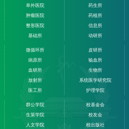
阜外医院
药生所
肿瘤医院
药植所
整形医院
信息所
基础所
动研所
微循环所
皮研所
病原所
输血所
血研所
生物所
放射所
系统医学研究院
医工所
护理学院
群公学院
校基金会
生策学院
校友会
人文学院
校出版社