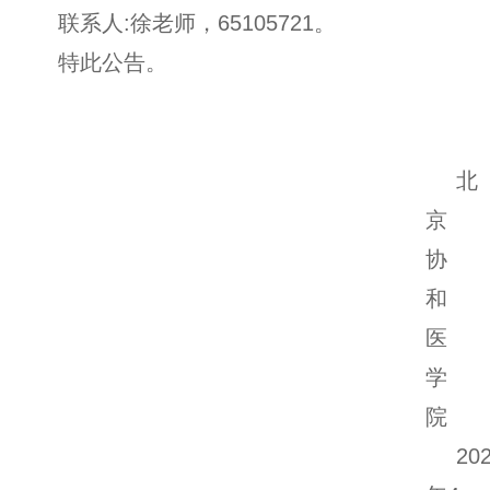
联系人:徐老师，65105721。
特此公告。
北
京
协
和
医
学
院
20