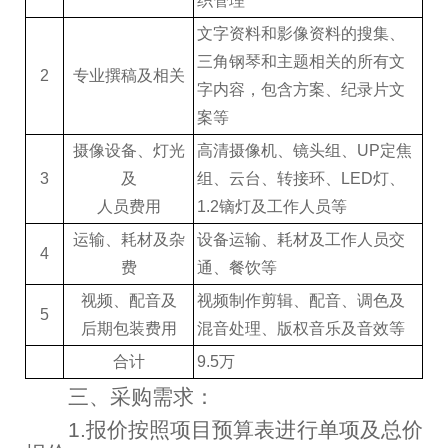
织管理
文字资料和影像资料的搜集、
三角钢琴和主题相关的所有文
2
专业撰稿及相关
字内容，包含方案、纪录片文
案等
摄像设备、灯光
高清摄像机、镜头组、UP定焦
3
及
组、云台、转接环、LED灯、
人员费用
1.2镝灯及工作人员等
运输、耗材及杂
设备运输、耗材及工作人员交
4
费
通、餐饮等
视频、配音及
视频制作剪辑、配音、调色及
5
后期包装费用
混音处理、版权音乐及音效等
合计
9.5万
三、采购需求：
1.报价按照项目预算表进行单项及总价