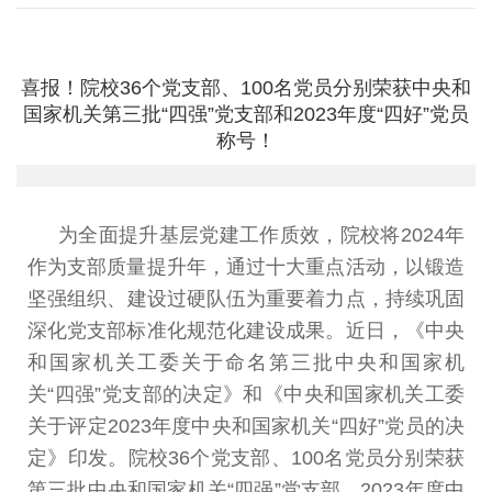
喜报！院校36个党支部、100名党员分别荣获中央和
国家机关第三批“四强”党支部和2023年度“四好”党员
称号！
为全面提升基层党建工作质效，院校将
2024
年
作为支
部质量提升年
，
通过十大重点活动
，
以锻造
坚强组织
、
建设
过硬队伍为重要着力点
，
持续巩固
深化党支部标准化规范化
建设成果。近日
，
《中央
和国家机关工委关于命名第三批中
央和国家机
关
“
四强
”
党支部的决定
》
和
《
中央和国家机关
工委
关于评定
2023
年度中央和国家机关
“
四好
”
党员的决
定
》
印发
。
院校
36
个党支部
、
100
名党员分别荣获
第三批中
央和国家机关
“
四强
”
党支部
、
2023
年度中