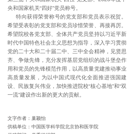
央和国家机关
“
四
好
”
党员称号。
特向获得荣誉称号的党支部和党员表示祝贺
。
希望受表
彰的党支部和党员珍惜荣誉
、
再接再厉
。
希望院校各党支部
、
全体共产党员坚持以习近平新
时代中国特色社会主义思想
为指导
，
深入学习贯彻
党的二十大和二十届二中
、
三中全会
精神
，
见贤思
齐
、
争做先锋
，
充分发挥基层党组织的战斗堡
垒作
用和党员的先锋模范作用
，
以高质量党建推动事业
高质
量发展
，
为以中国式现代化全面推进强国建
设
、
民族复兴伟
业
，
加快推进院校
“
核心基地
”
和
“
双
一流
”
建设作出新的
更大的贡献。
文字作者：巢颖怡
供稿单位：中国医学科学院北京协和医学院