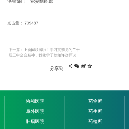
供稿部门：党委组织部
点击量：
709487
下一篇：上新闻联播啦！学习贯彻党的二十
届三中全会精神，我校学子耿如许这样说
分享到：
协和医院
药物所
阜外医院
药生所
肿瘤医院
药植所