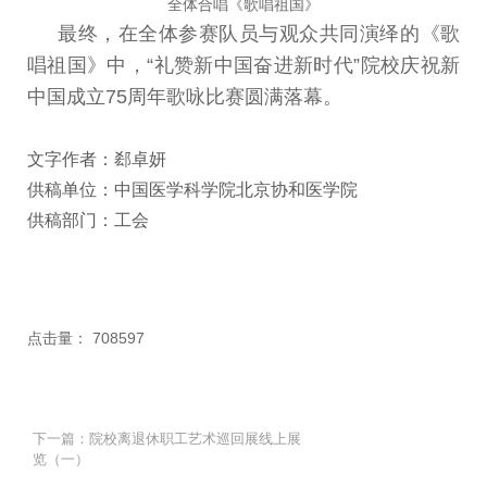
全体合唱《歌唱祖国》
最终
，
在全体参赛队员与观众共同演绎的
《
歌
唱祖国
》
中
，
“
礼赞新中国
奋进新时代
”
院校庆祝新
中国成立
75
周年歌咏
比赛圆满落幕。
文字作者：郄卓妍
供稿单位：中国医学科学院北京协和医学院
供稿部门：工会
点击量：
708597
下一篇：院校离退休职工艺术巡回展线上展
览（一）