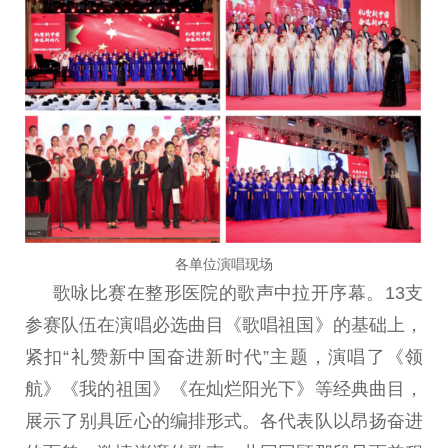
各单位演唱现场
歌咏比赛在整形医院的歌声中拉开序幕
。
13
支
参赛队伍在
演唱必选曲目
《
歌唱祖国
》
的基础上
，
紧扣
“
礼赞新中国
奋进
新时代
”
主题，演唱了《领
航
》
《我的祖国
》
《在灿烂阳光下》
等经典曲目，
展示了别具匠心的编排形式。各代表队以昂扬奋进