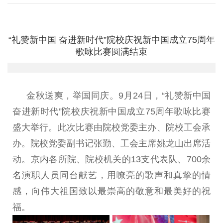
“礼赞新中国 奋进新时代”院校庆祝新中国成立75周年
歌咏比赛圆满结束
金秋送爽，举国同庆。
9
月
24
日
，
“
礼赞新中国
奋进新
时代
”
院校庆祝新中国成立
75
周年歌咏比赛
盛大举行
。
此
次比
赛由院校党委主办、院校工会承
办。院校党委副书记张勤、工
会主席姚龙山出席活
动
。
京内各所院
、
院校机关的
13
支代表队
、
700
余
名演职人员同台献艺，用嘹亮的歌声和真挚的情
感，向
伟大祖国致以最崇高的敬意和最美好的祝
福。