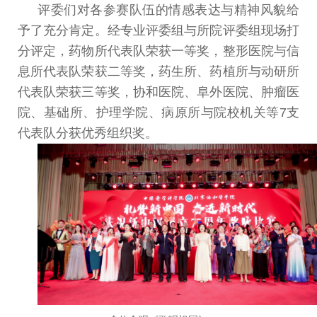
评委们对各参赛队伍的情感表达与精神风貌给
予了充分
肯定。经专业评委组与所院评委组现场打
分评定，药物所代表
队荣获一等奖
，
整形医院与信
息所代表队荣获二等奖
，
药生所
、
药植所与动研所
代表队荣获三等奖
，
协和医院、阜外医院、肿
瘤医
院、基础所、护理学院、病原所与院校机关等
7
支
代表队
分获优秀组织奖。