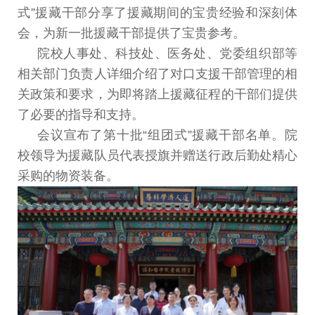
式
”
援藏干部分享了援藏期间的宝贵经验和深
刻体
会，为新一批援藏干部提供了宝贵参考。
院校人事处
、
科技处
、
医务处
、
党委组织部等
相关部门
负责人详细介绍了对口支援干部管理的相
关政策和要求
，
为
即将踏上援藏征程的干部们提供
了必要的指导和支持。
会议宣布了第十批
“
组团式
”
援藏干部名单
。
院
校领导
为援藏队员代表授旗并赠送行政后勤处精心
采购的物资装
备。