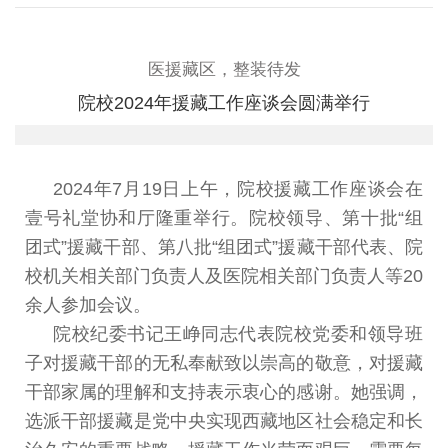
医援藏区，整装待发
院校2024年援藏工作座谈会圆满举行
2024
年
7
月
19
日上午，院校援藏工作座谈会在
壹号礼
堂协和厅隆重举行
。
院校领导
、
第十批
“
组
团式
”
援藏干部
、
第八批
“
组团式
”
援藏干部代表
、
院
校机关相关部门负责人
及医院相关部门负责人等
20
余人参加会议。
院校纪委书记王峥同志代表院校党委和领导班
子对援
藏干部的无私奉献致以崇高的敬意
，
对援藏
干部家属的理解
和支持表示衷心的感谢
。
她强调
，
选派干部援藏是党中央实
现西藏地区社会稳定和长