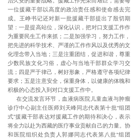
治久安的重要战略
。
援藏工作光荣
而艰巨
，
需要每
一位援藏干部以高度的政治责任感和使命感
去完
成
。
王峥书记还对新一批援藏干部提出了殷切期
望
：
一
是提高站位
，
深化认识
，
把对口支援工作作
为重要民生工作
来抓
；
二是加强学习
，
努力工作
，
把先进的科学技术
、
严谨
的工作作风以及优秀的文
化理念带入当地；三是注重团结
，
促进和谐
，
尊重
少数民族文化习俗
，
虚心与当地干部群众学
习交
流
；
四是严于律己
，
树好形象
，
严格遵守各项纪律
要求
；
五是注意安全
，
保重身体
，
以健康的体魄和
积极的心态投入
到对口支援工作中。
在交流发言环节
，
血液病医院儿童血液与肿瘤
诊疗中心
副主任医师刘天峰同志代表第十批
“
组团
式
”
援藏干部表达
对援藏工作的期待和决心
，
表示
将全力以赴为西藏的医疗
事业贡献自己的力量
。
协
和医院组织处负责人郭娜同志代表
第八批
“
组团