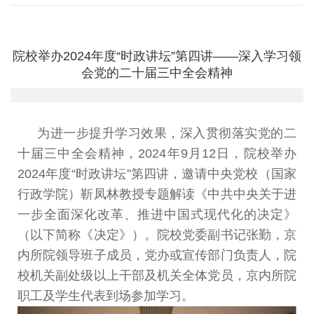
院校举办2024年度“时政讲坛”第四讲——深入学习领
会党的二十届三中全会精神
为进一步提升学习效果，深入贯彻落实党的二
十届三
中全会精神
，
2024
年
9
月
12
日
，
院校举办
2024
年度
“
时
政讲坛
”
第四讲，邀请中央党校（国家
行政学院）靳凤林
教授专题解读《中共中央关于进
一步全面深化改革、推进
中国式现代化的决定》
（以下简称《决定》）。院校党委
副书记张勤，京
内所院领导班子成员，党办或宣传部门负
责人，院
校机关副处级以上干部及机关全体党员，京内所
院
职工及学生代表到场参加学习。