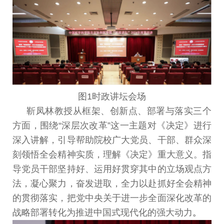
图
1
时政讲坛会场
靳凤林教授从框架、创新点、部署与落实三个
方面，
围绕
“
深层次改革
”
这一主题对《决定》进行
深入讲解，
引导帮助院校广大党员、干部、群众深
刻领悟全会精神实
质，理解《决定》重大意义。指
导党员干部坚持好、运用好贯穿其中的立场观点方
法，凝心聚力，奋发进取，全力以赴抓好全会精神
的贯彻落实，把党中央关于进一步全面深化改革的
战略部署转化为推进中国式现代化的强大动力
。