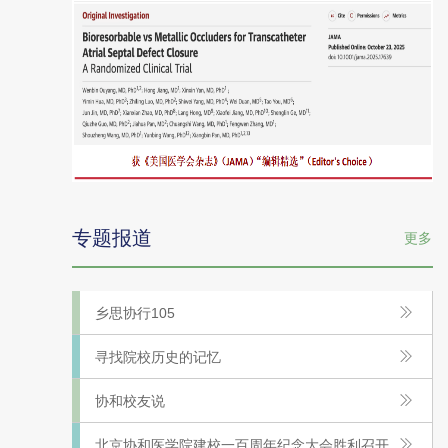
校
友
专题报道
更多
潘
湘
斌
乡思协行105
领
衔：
寻找院校历史的记忆
全
球
协和校友说
唯
一
北京协和医学院建校一百周年纪念大会胜利召开